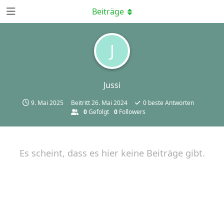
Beiträge
J
Jussi
9. Mai 2025
Beitritt
26. Mai 2024
0
beste Antworten
0
Gefolgt
0
Followers
Es scheint, dass es hier keine Beiträge gibt.